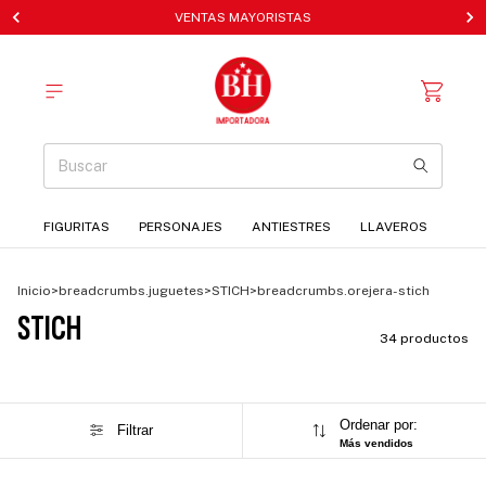
VENTAS MAYORISTAS
FIGURITAS
PERSONAJES
ANTIESTRES
LLAVEROS
Inicio
>
breadcrumbs.juguetes
>
STICH
>
breadcrumbs.orejera-stich
STICH
34 productos
Ordenar por:
Filtrar
Más vendidos