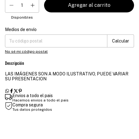
Disponibles
Medios de envío
Entregas para el CP:
Cambiar CP
Calcular
No sé mi código postal
Descripción
LAS IMÁGENES SON A MODO ILUSTRATIVO, PUEDE VARIAR
SU PRESENTACION
Envios a todo el pais
Hacemos envios a todo el pais
Compra segura
Tus datos protegidos