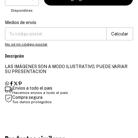
Disponibles
Medios de envío
Entregas para el CP:
Cambiar CP
Calcular
No sé mi código postal
Descripción
LAS IMÁGENES SON A MODO ILUSTRATIVO, PUEDE VARIAR
SU PRESENTACION
Envios a todo el pais
Hacemos envios a todo el pais
Compra segura
Tus datos protegidos