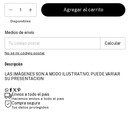
Disponibles
Medios de envío
Entregas para el CP:
Cambiar CP
Calcular
No sé mi código postal
Descripción
LAS IMÁGENES SON A MODO ILUSTRATIVO, PUEDE VARIAR
SU PRESENTACION
Envios a todo el pais
Hacemos envios a todo el pais
Compra segura
Tus datos protegidos