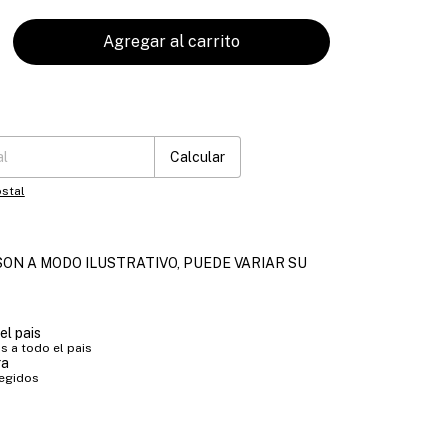
:
Cambiar CP
Calcular
stal
ON A MODO ILUSTRATIVO, PUEDE VARIAR SU
el pais
 a todo el pais
ra
tegidos