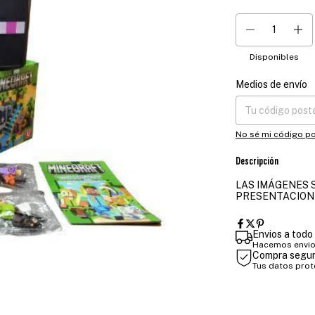
Disponibles
Medios de envío
Entregas para el CP
No sé mi código po
Descripción
LAS IMÁGENES S
PRESENTACION
Envios a todo 
Hacemos envios
Compra segu
Tus datos pro