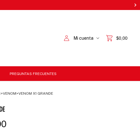
Mi cuenta
$0,00
PREGUNTAS FRECUENTES
S
>
VENOM
>
VENOM X1 GRANDE
DE
00