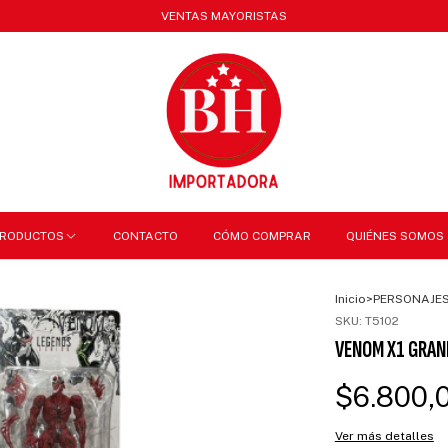
VENTAS MAYORISTAS
RODUCTOS
CONTACTO
CÓMO COMPRAR
QUIÉNES SOMOS
Inicio
>
PERSONAJE
SKU:
T5102
VENOM X1 GRAN
$6.800,
Ver más detalles