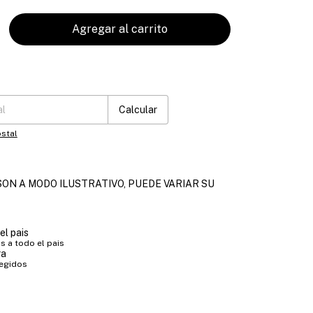
:
Cambiar CP
Calcular
stal
ON A MODO ILUSTRATIVO, PUEDE VARIAR SU
el pais
 a todo el pais
ra
tegidos