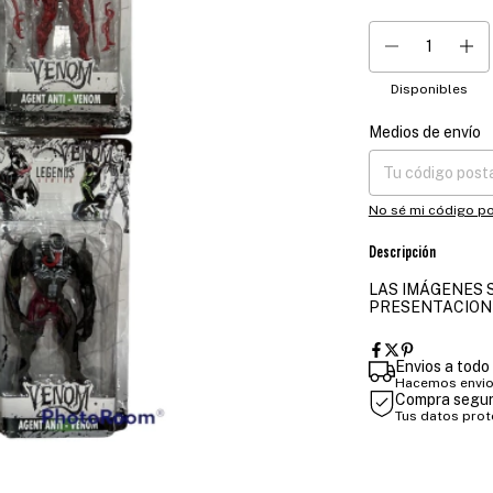
Disponibles
Medios de envío
Entregas para el CP
No sé mi código po
Descripción
LAS IMÁGENES S
PRESENTACION
Envios a todo 
Hacemos envios
Compra segu
Tus datos pro