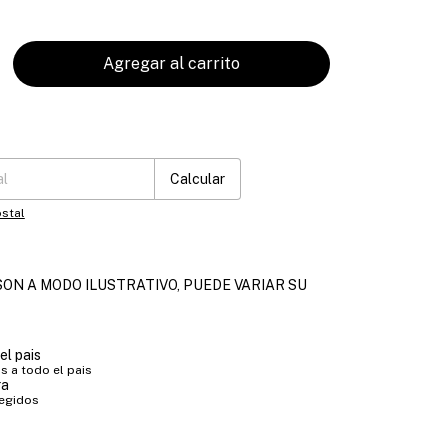
:
Cambiar CP
Calcular
stal
ON A MODO ILUSTRATIVO, PUEDE VARIAR SU
el pais
 a todo el pais
ra
tegidos