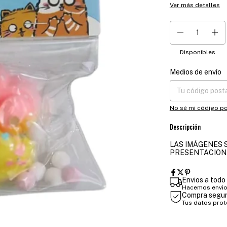
Ver más detalles
Disponibles
Medios de envío
Entregas para el CP
No sé mi código po
Descripción
LAS IMÁGENES S
PRESENTACION
Envios a todo 
Hacemos envios
Compra segu
Tus datos pro