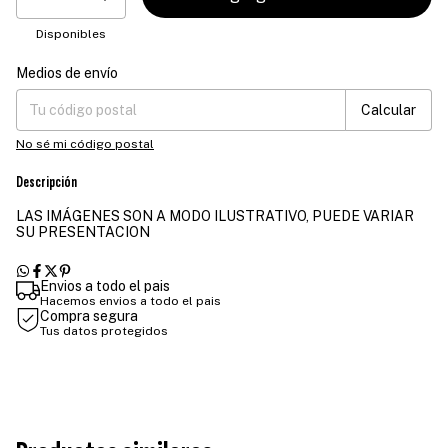
Disponibles
Medios de envío
Entregas para el CP:
Cambiar CP
Calcular
No sé mi código postal
Descripción
LAS IMÁGENES SON A MODO ILUSTRATIVO, PUEDE VARIAR
SU PRESENTACION
Envios a todo el pais
Hacemos envios a todo el pais
Compra segura
Tus datos protegidos