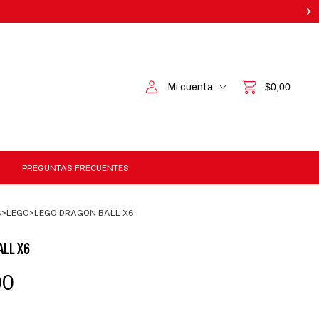
Mi cuenta
$0,00
PREGUNTAS FRECUENTES
S
>
LEGO
>
LEGO DRAGON BALL X6
ALL X6
00