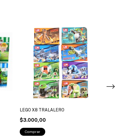
LEGO X8 TRALALERO
MINECRAFT L
$3.000,00
$3.900,00