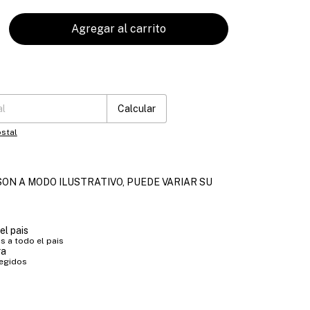
:
Cambiar CP
Calcular
stal
ON A MODO ILUSTRATIVO, PUEDE VARIAR SU
el pais
 a todo el pais
ra
tegidos