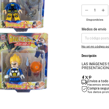
Disponibles
Medios de envío
Entregas para el CP
No sé mi código po
Descripción
LAS IMÁGENES S
PRESENTACION
Envios a todo 
Hacemos envios
Compra segu
Tus datos pro