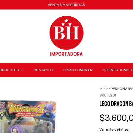
VENTAS MAYORISTAS
RODUCTOS
CONTACTO
CÓMO COMPRAR
QUIÉNES SOMOS
Inicio
>
PERSONAJE
SKU:
L281
LEGO DRAGON B
$3.600,
Ver más detalles