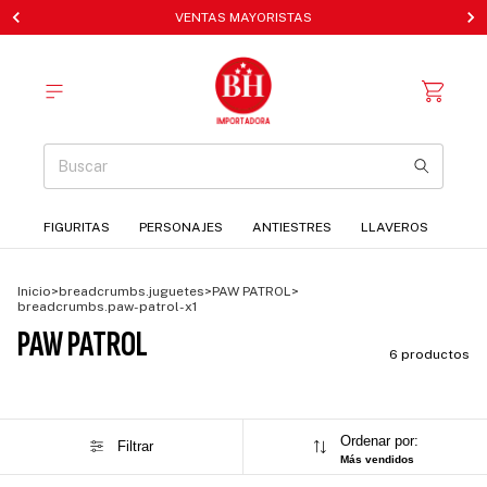
VENTAS MAYORISTAS
FIGURITAS
PERSONAJES
ANTIESTRES
LLAVEROS
Inicio
>
breadcrumbs.juguetes
>
PAW PATROL
>
breadcrumbs.paw-patrol-x1
PAW PATROL
6 productos
Ordenar por:
Filtrar
Más vendidos