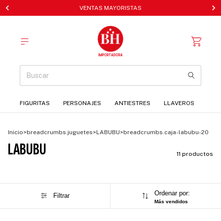
VENTAS MAYORISTAS
FIGURITAS
PERSONAJES
ANTIESTRES
LLAVEROS
Inicio
>
breadcrumbs.juguetes
>
LABUBU
>
breadcrumbs.caja-labubu-20
LABUBU
11 productos
Ordenar por:
Filtrar
Más vendidos