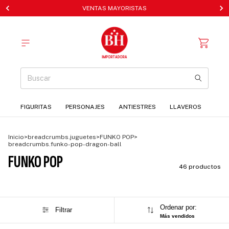
VENTAS MAYORISTAS
FIGURITAS
PERSONAJES
ANTIESTRES
LLAVEROS
Inicio
>
breadcrumbs.juguetes
>
FUNKO POP
>
breadcrumbs.funko-pop-dragon-ball
FUNKO POP
46 productos
Ordenar por:
Filtrar
Más vendidos