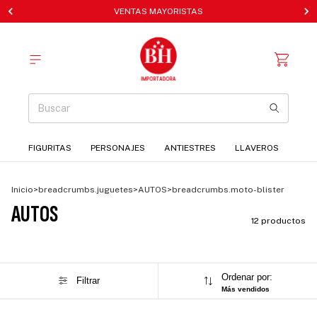
VENTAS MAYORISTAS
FIGURITAS
PERSONAJES
ANTIESTRES
LLAVEROS
Inicio
>
breadcrumbs.juguetes
>
AUTOS
>
breadcrumbs.moto-blister
AUTOS
12 productos
Ordenar por:
Filtrar
Más vendidos